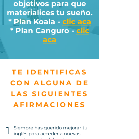
objetivos para que
materialices tu
sueño
.
* Plan Koala -
clic aca
* Plan Canguro -
clic
aca
TE IDENTIFICAS
CON ALGUNA DE
LAS SIGUIENTES
AFIRMACIONES
1
Siempre has querido mejorar tu
inglés para acceder a nuevas