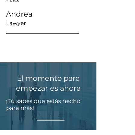
Andrea
Lawyer
___________________________
El momento para
empezar es ahora
¡Tú sabes que estás hecho
para más!