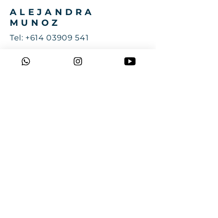
ALEJANDRA
MUNOZ
Tel:
+614 03909 541
Email:
alejamunozcoach@gmail.com
Sydney, Australia
ÚNETE
A
NUESTRA
RED DE
PROFESIONALES
Recibe oportunidades
profesionales y información de
interés.
>