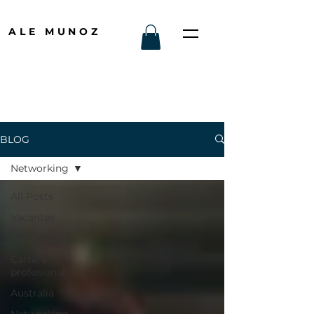
ALE MUNOZ
BLOG
Networking
All Posts
Vacantes
Testimonios
Carrera
profesional
Australia
Networking