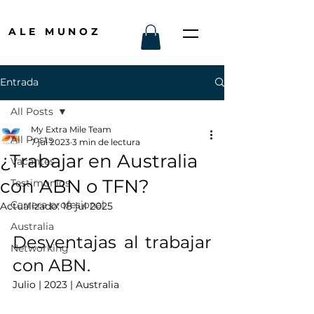
ALE MUNOZ
Entrada
All Posts
My Extra Mile Team
All Posts
7 jul 2023
3 min de lectura
¿Trabajar en Australia
Vacantes
con ABN o TFN?
Testimonios
Carrera profesional
Actualizado:
18 jul 2025
Australia
Desventajas al trabajar 
Networking
con ABN.
Julio | 2023 | Australia 